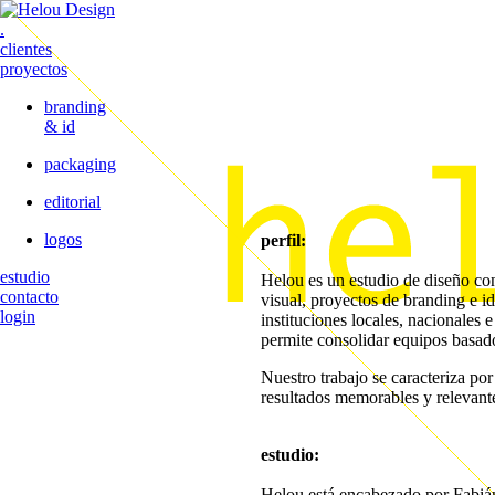
.
clientes
proyectos
branding
& id
packaging
editorial
logos
perfil:
estudio
Helou es un estudio de diseño c
contacto
visual, proyectos de branding e i
login
instituciones locales, nacionales
permite consolidar equipos basad
Nuestro trabajo se caracteriza po
resultados memorables y relevant
estudio:
Helou está encabezado por Fabiá