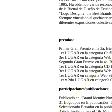
1995. Ha obtenido varios reconoc
de la Bienal de Diseño de Ecuador
“Logo Design 2, the Best Brands 
Siempre vinculado al quehacer art
diferentes exposiciones colectiva
+
premios:
Primer Gran Premio en la 3a. Bi
1er LUGAR en la categoría Catál
3er LUGAR en la categoría Web s
Segundo Gran Premio en la 4a. B
1er LUGAR en la categoría CD-R
3er LUGAR en la categoría Web s
1er LUGAR en categoría Web Siet
1er y 2do LUGAR en categoría Ca
participaciones/publicaciones:
Publicado en “Brand Identity No
31 Logotipos en la publicación 
Seleccionado Ecuador en la publ
Artista Invitado para el 1th. Mont